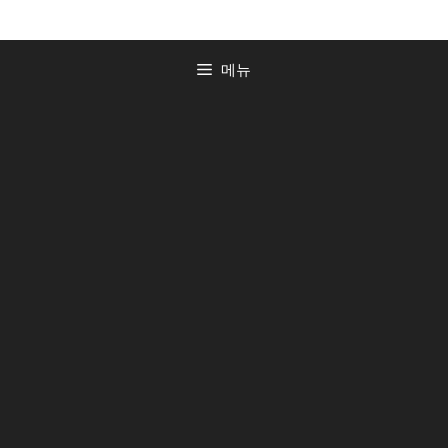
컨
텐
츠
메뉴
로
건
너
뛰
기