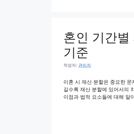
컨
텐
츠
로
혼인 기간별
건
너
기준
뛰
기
작성자:
관리자
이혼 시 재산 분할은 중요한 문
길수록 재산 분할에 있어서의 차
이점과 법적 요소들에 대해 알