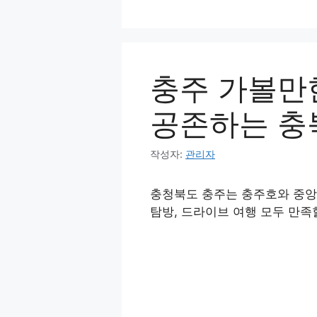
컨
텐
츠
로
충주 가볼만
건
너
공존하는 충
뛰
기
작성자:
관리자
충청북도 충주는 충주호와 중앙탑
탐방, 드라이브 여행 모두 만족