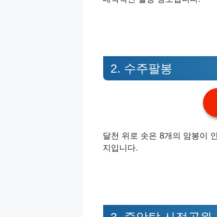
2. 수주팔봉
달천 위로 솟은 8개의 암봉이 
지입니다.
3. 중앙탑 사적공원