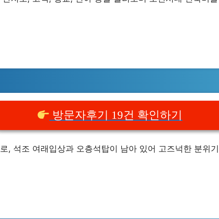
방문자후기 19건 확인하기
로, 석조 여래입상과 오층석탑이 남아 있어 고즈넉한 분위기 