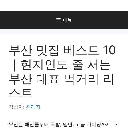
컨
텐
츠
메뉴
로
건
너
부산 맛집 베스트 10
뛰
기
｜현지인도 줄 서는
부산 대표 먹거리 리
스트
작성자:
관리자
부산은 해산물부터 국밥, 밀면, 고급 다이닝까지 다